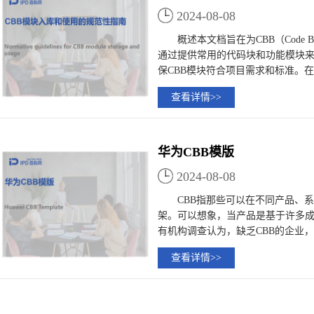
2024-08-08
概述本文档旨在为CBB（Code 
通过提供常用的代码块和功能模块来
保CBB模块符合项目需求和标准。
2.模块应具备高度的可重用性。一个
查看详情>>
华为CBB模版
2024-08-08
CBB指那些可以在不同产品、
架。可以想象，当产品是基于许多成
有机构调查认为，缺乏CBB的企业
对基础模块定义如下：某一架构中的
查看详情>>