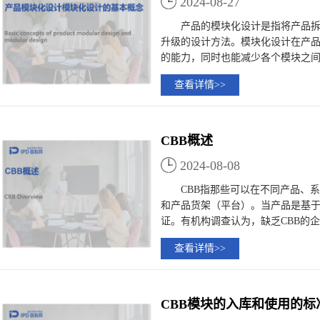
2024-08-27
产品的模块化设计是指将产品
升级的设计方法。模块化设计在产
的能力，同时也能减少各个模块之间
定义：模块是产品中的一个独立部分
查看详情>>
CBB概述
2024-08-08
CBB指那些可以在不同产品、
和产品货架（平台）。当产品是基于
证。有机构调查认为，缺乏CBB的
承中创新，提高通用产品的成熟度基本
查看详情>>
CBB模块的入库和使用的标