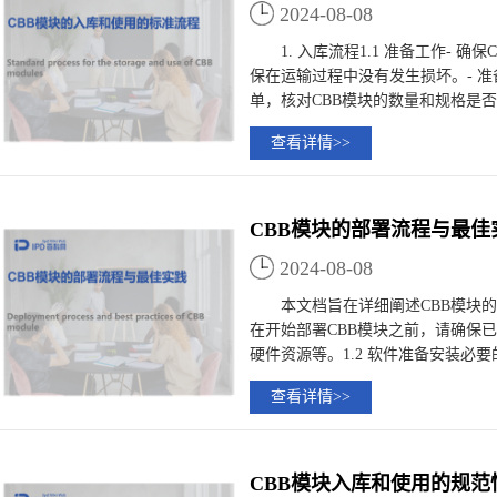
2024-08-08
1. 入库流程1.1 准备工作-
保在运输过程中没有发生损坏。- 准
单，核对CBB模块的数量和规格是否
功能测试，以确保CBB模块的正常工作。
查看详情>>
CBB模块的部署流程与最佳
2024-08-08
本文档旨在详细阐述CBB模块
在开始部署CBB模块之前，请确保已
硬件资源等。1.2 软件准备安装必
件。2. 部署流程部署CBB模块的具体
查看详情>>
CBB模块入库和使用的规范